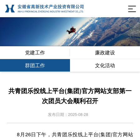
党建工作
廉政建设
群团工作
文化活动
共青团乐投线上平台(集团)官方网站支部第一
次团员大会顺利召开
发布日期：2025-08-28
8月26日下午，共青团乐投线上平台(集团)官方网站