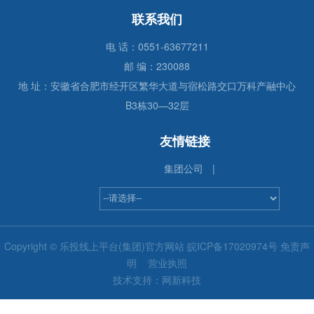
联系我们
电 话：0551-63677211
邮 编：230088
地 址：安徽省合肥市经开区繁华大道与宿松路交口万科产融中心
B3栋30—32层
友情链接
集团公司
|
Copyright © 乐投线上平台(集团)官方网站
皖ICP备17020974号
免责声
明
营业执照
技术支持：
网新科技