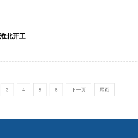
淮北开工
3
4
5
6
下一页
尾页