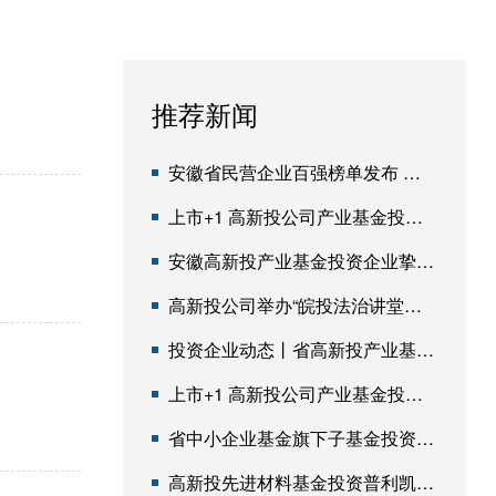
推荐新闻
安徽省民营企业百强榜单发布 高新投公司所投多家企业上榜
上市+1 高新投公司产业基金投资企业登陆港交所
安徽高新投产业基金投资企业挚达科技通过港交所聆讯
高新投公司举办“皖投法治讲堂——政府投资基金退出困境及脱困路径探讨”专题讲座
投资企业动态丨省高新投产业基金所投资4家企业成功获IPO申报受理
上市+1 高新投公司产业基金投资企业登陆港交所
省中小企业基金旗下子基金投资企业安徽爱视睿完成近亿元融资
高新投先进材料基金投资普利凯项目成功落地淮北开工