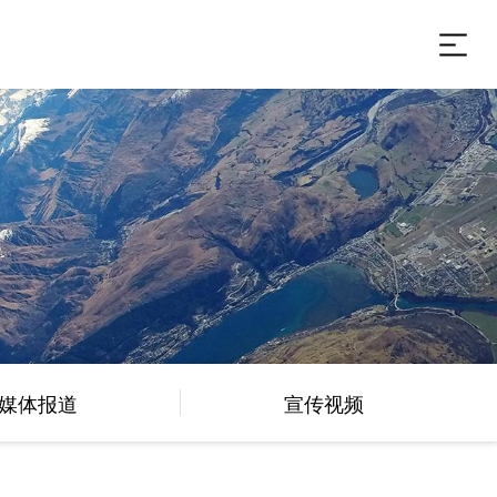
媒体报道
宣传视频