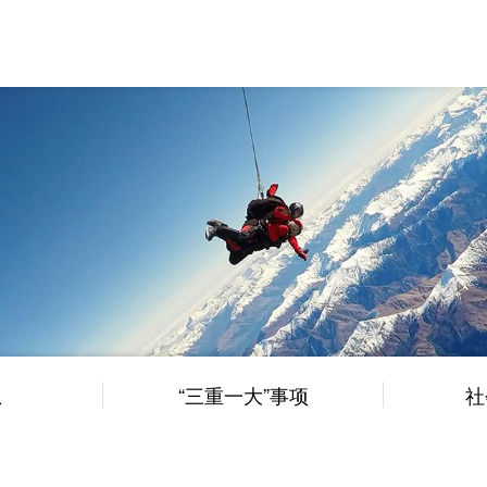
息
“三重一大”事项
社